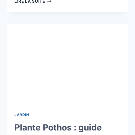
LIRE LA SUITE
D’ORNEMENT
:
CRÉEZ
UN
JARDIN
VIVANT
ET
COLORÉ
TOUTE
L’ANNÉE
CHEZ
MARTIN-
VIVIEN
JARDIN
Plante Pothos : guide