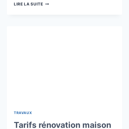
LE
LIRE LA SUITE
JARDIN
DE
STÉPHANE
MARIE
:
UNE
SCÈNE
VÉGÉTALE
EN
NORMANDIE
TRAVAUX
Tarifs rénovation maison