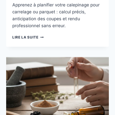
Apprenez à planifier votre calepinage pour
carrelage ou parquet : calcul précis,
anticipation des coupes et rendu
professionnel sans erreur.
CALEPINAGE
LIRE LA SUITE
:
PLANIFIER
SA
POSE
DE
CARRELAGE
POUR
ÉVITER
LES
ERREURS