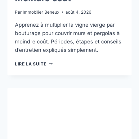
Par
Immobilier Beneux
août 4, 2026
Apprenez à multiplier la vigne vierge par
bouturage pour couvrir murs et pergolas à
moindre coût. Périodes, étapes et conseils
d’entretien expliqués simplement.
BOUTURER
LIRE LA SUITE
LA
VIGNE
VIERGE
POUR
HABILLER
VOS
MURS
À
MOINDRE
COÛT