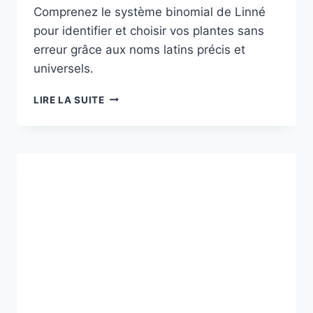
Comprenez le système binomial de Linné
pour identifier et choisir vos plantes sans
erreur grâce aux noms latins précis et
universels.
NOM
LIRE LA SUITE
PLANTE
:
DÉCODER
LA
NOMENCLATURE
POUR
CHOISIR
AVEC
PRÉCISION