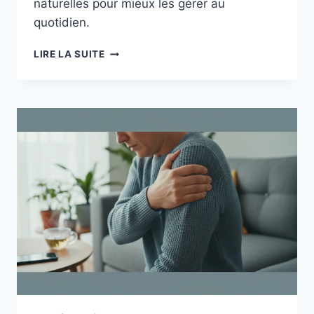
naturelles pour mieux les gérer au
quotidien.
VÉSICULE
LIRE LA SUITE
BILIAIRE
ET
STRESS
:
COMPRENDRE
LES
DOULEURS
ET
LES
APAISER