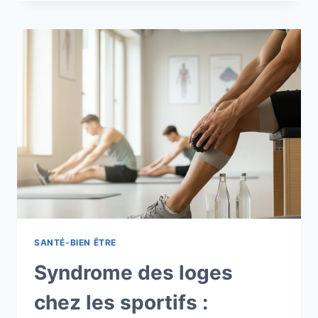
:
LES
RISQUES
À
CONNAÎTRE
POUR
UNE
CONSOMMATION
SÛRE
SANTÉ-BIEN ÊTRE
Syndrome des loges
chez les sportifs :