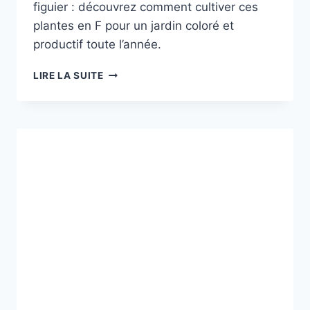
figuier : découvrez comment cultiver ces
plantes en F pour un jardin coloré et
productif toute l’année.
DÉCOUVREZ
LIRE LA SUITE
LES
PLUS
BELLES
PLANTES
DONT
LE
NOM
COMMENCE
PAR
F
POUR
EMBELLIR
VOTRE
JARDIN
TOUTE
L’ANNÉE