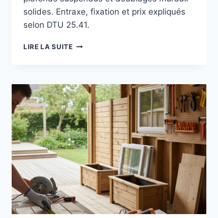
solides. Entraxe, fixation et prix expliqués
selon DTU 25.41.
POSE
LIRE LA SUITE
DE
FOURRURE
PLACO
:
GUIDE
COMPLET
POUR
PLAFONDS
SUSPENDUS
ET
DOUBLAGES
MURAUX