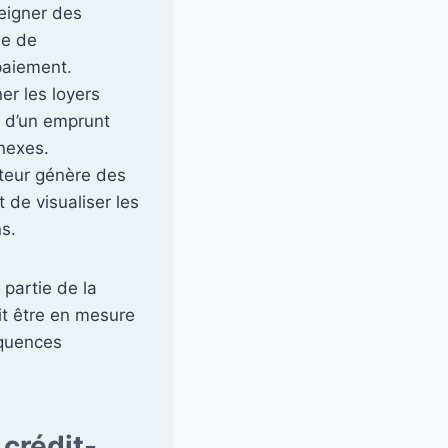
eigner des
ée de
 paiement.
er les loyers
x d’un emprunt
nnexes.
ateur génère des
 de visualiser les
ns.
 partie de la
it être en mesure
équences
 crédit-