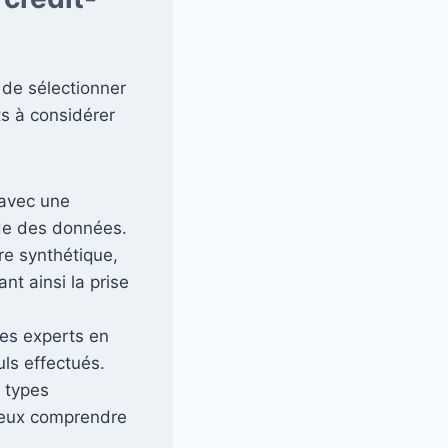
l de sélectionner
ts à considérer
, avec une
pide des données.
re synthétique,
ant ainsi la prise
des experts en
uls effectués.
s types
mieux comprendre