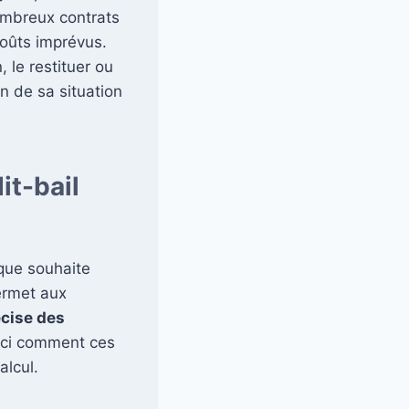
nombreux contrats
coûts imprévus.
, le restituer ou
on de sa situation
it-bail
nque souhaite
ermet aux
écise des
oici comment ces
alcul.