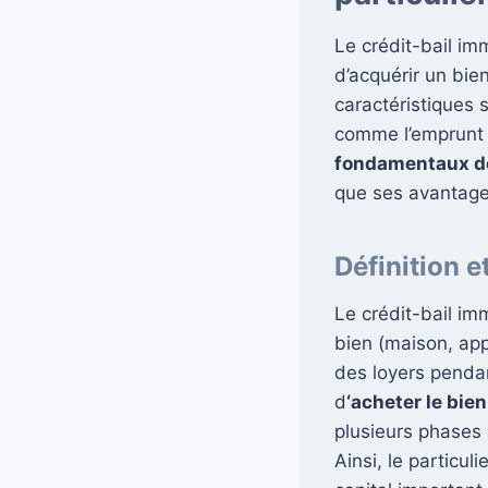
Le crédit-bail im
d’acquérir un bie
caractéristiques 
comme l’emprunt b
fondamentaux de
que ses avantages
Définition e
Le crédit-bail im
bien (maison, app
des loyers pendant
d
‘acheter le bie
plusieurs phases :
Ainsi, le particu