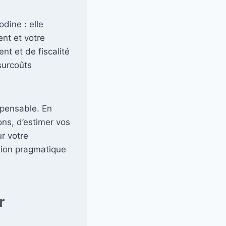
odine : elle
nt et votre
nt et de fiscalité
surcoûts
spensable. En
ons, d’estimer vos
ur votre
ision pragmatique
r